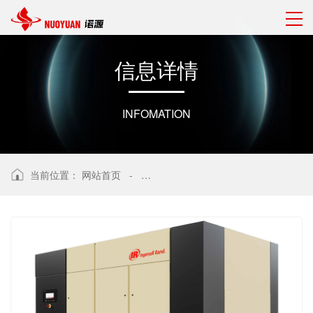
信
息
详
情
INFOMATION
当前位置：
网站首页
-
低压无油螺杆空压机LS系列200-315kW